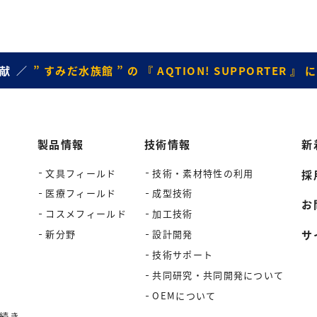
献
” すみだ水族館 ” の 『 AQTION! SUPPORTER 
製品情報
技術情報
新
文具フィールド
技術・素材特性の利用
採
医療フィールド
成型技術
お
コスメフィールド
加工技術
サ
新分野
設計開発
技術サポート
共同研究・共同開発について
OEMについて
続き